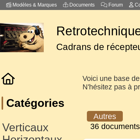
Modèles & Marques
Documents
Forum
Co
Retrotechnique
Cadrans de récepteu
Voici une base de
N'hésitez pas à pr
Catégories
Autres
Verticaux
36 documents
Horizontaux