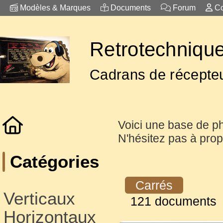
Modèles & Marques
Documents
Forum
Co
Retrotechnique
Cadrans de récepteu
Voici une base de p
N'hésitez pas à prop
Catégories
Carrés
Verticaux
121 documents
Horizontaux