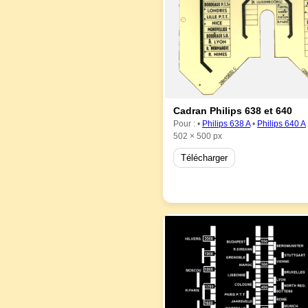
Cadran Philips 638 et 640
Pour : •
Philips 638 A
•
Philips 640 A
502 × 500 px
Télécharger