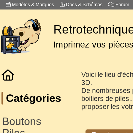
Modèles & Marques
Docs & Schémas
Forum
Retrotechnique
Imprimez vos pièce
Voici le lieu d'é
3D.
De nombreuses p
Catégories
boitiers de piles.
proposer les votr
Boutons
Piles