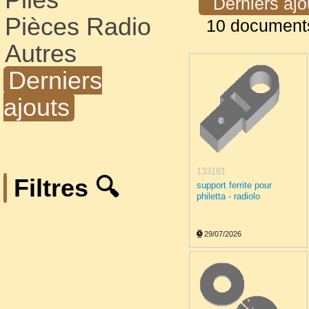
Derniers aj
Pièces Radio
10 document
Autres
Derniers
ajouts
133181
Filtres 🔍
support ferrite pour
philetta - radiolo
29/07/2026