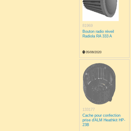
81969
Bouton radio réveil
Radiola RA 333 A
05/08/2020
133177
Cache pour confection
prise d'ALM Heathkit HP-
23B