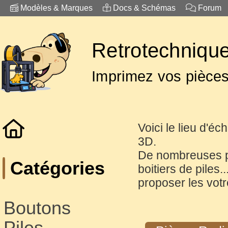
Modèles & Marques
Docs & Schémas
Forum
Retrotechnique
Imprimez vos pièce
Voici le lieu d'éc
3D.
De nombreuses p
Catégories
boitiers de piles.
proposer les votr
Boutons
Piles