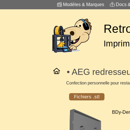
Modèles & Marques
Docs 
Retr
Imprim
• AEG redresseu
Confection personnelle pour resta
Fichiers .stl
BDy-Demi