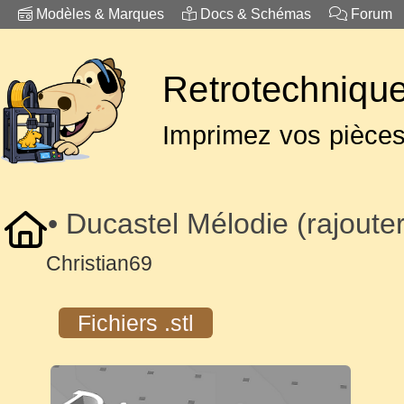
Modèles & Marques
Docs & Schémas
Forum
Retrotechnique
Imprimez vos pièce
• Ducastel Mélodie (rajoute
Christian69
Fichiers .stl